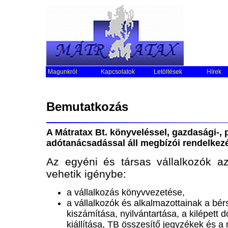
Magunkról
Kapcsolatok
Letöltések
Hírek
Bemutatkozás
A Mátratax Bt. könyveléssel, gazdasági-, p
adótanácsadással áll megbízói rendelkez
Az egyéni és társas vállalkozók az
vehetik igénybe:
a vállalkozás könyvvezetése,
a vállalkozók és alkalmazottainak a bé
kiszámítása, nyilvántartása, a kilépett 
kiállítása, TB összesítő jegyzékek és 