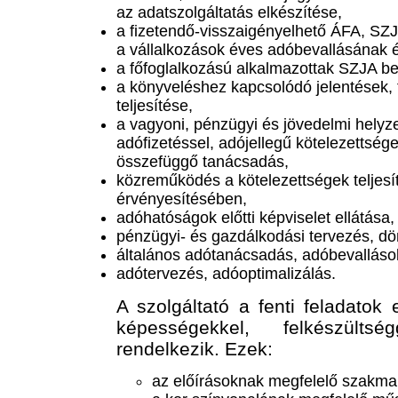
az adatszolgáltatás elkészítése,
a fizetendő-visszaigényelhető ÁFA, SZ
a vállalkozások éves adóbevallásának 
a főfoglalkozású alkalmazottak SZJA be
a könyveléshez kapcsolódó jelentések, 
teljesítése,
a vagyoni, pénzügyi és jövedelmi helyze
adófizetéssel, adójellegű kötelezettsége
összefüggő tanácsadás,
közreműködés a kötelezettségek teljesí
érvényesítésében,
adóhatóságok előtti képviselet ellátása,
pénzügyi- és gazdálkodási tervezés, dö
általános adótanácsadás, adóbevalláso
adótervezés, adóoptimalizálás.
A szolgáltató a fenti feladato
képességekkel, felkészültsé
rendelkezik. Ezek:
az előírásoknak megfelelő szakmai